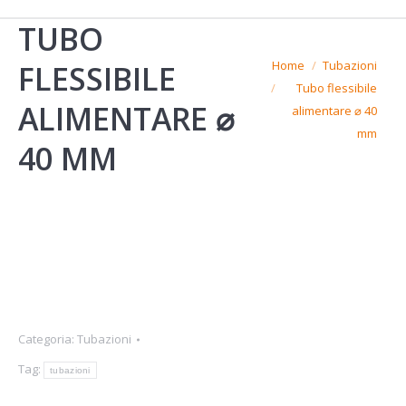
TUBO
You are here:
Home
Tubazioni
FLESSIBILE
Tubo flessibile
ALIMENTARE ⌀
alimentare ⌀ 40
mm
40 MM
Categoria:
Tubazioni
Tag:
tubazioni