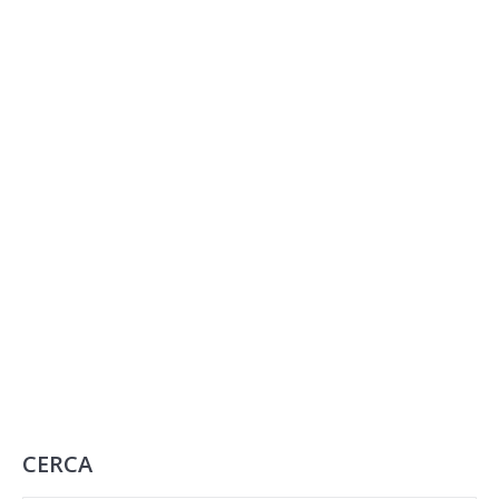
90×210 CM
CERCA