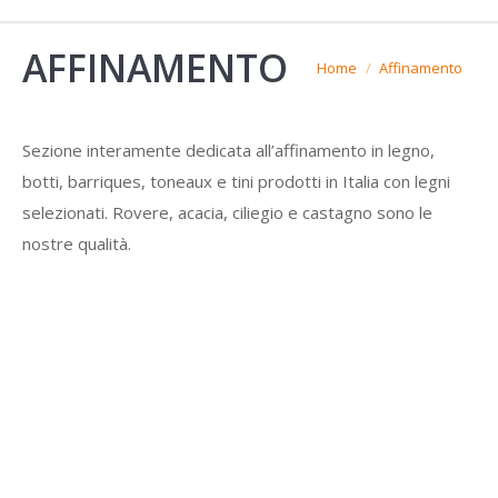
AFFINAMENTO
You are here:
Home
Affinamento
Sezione interamente dedicata all’affinamento in legno,
botti, barriques, toneaux e tini prodotti in Italia con legni
selezionati. Rovere, acacia, ciliegio e castagno sono le
nostre qualità.